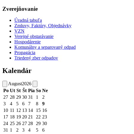
Zverejňovanie
Úradná tabuľa
Zmluvy, Faktúry, Objednávky
VZN
Verejné obstarávanie
Hospodárenie
Komunálny a separovaný odpad
Propagácia
Triedený zber odpadov
Kalendár
August
2026
Po
Ut
St
Št
Pia
So
Ne
27
28
29
30
31
1
2
3
4
5
6
7
8
9
10
11
12
13
14
15
16
17
18
19
20
21
22
23
24
25
26
27
28
29
30
31
1
2
3
4
5
6