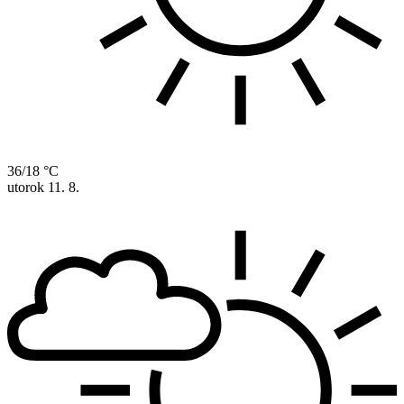
36/18 °C
utorok
11. 8.