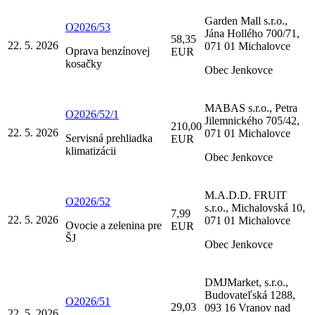
Garden Mall s.r.o.,
O2026/53
Jána Hollého 700/71,
58,35
22. 5. 2026
071 01 Michalovce
Oprava benzínovej
EUR
kosačky
Obec Jenkovce
MABAS s.r.o., Petra
O2026/52/1
Jilemnického 705/42,
210,00
22. 5. 2026
071 01 Michalovce
Servisná prehliadka
EUR
klimatizácii
Obec Jenkovce
M.A.D.D. FRUIT
O2026/52
s.r.o., Michalovská 10,
7,99
22. 5. 2026
071 01 Michalovce
Ovocie a zelenina pre
EUR
ŠJ
Obec Jenkovce
DMJMarket, s.r.o.,
Budovateľská 1288,
O2026/51
29,03
093 16 Vranov nad
22. 5. 2026