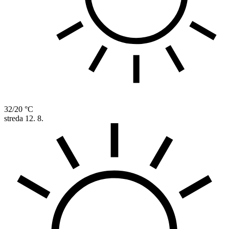
32/20 °C
streda
12. 8.