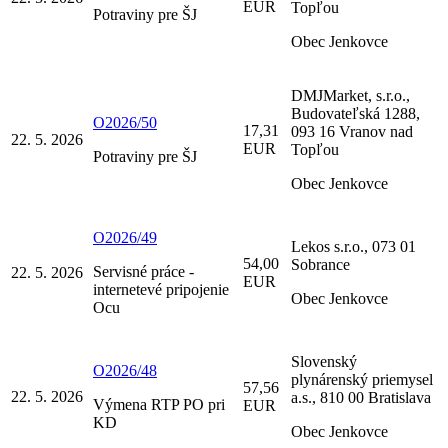
EUR
Topľou
Potraviny pre ŠJ
Obec Jenkovce
DMJMarket, s.r.o.,
Budovateľská 1288,
O2026/50
17,31
093 16 Vranov nad
22. 5. 2026
EUR
Topľou
Potraviny pre ŠJ
Obec Jenkovce
O2026/49
Lekos s.r.o., 073 01
54,00
Sobrance
Servisné práce -
22. 5. 2026
EUR
internetevé pripojenie
Obec Jenkovce
Ocu
Slovenský
O2026/48
plynárenský priemysel
57,56
22. 5. 2026
a.s., 810 00 Bratislava
Výmena RTP PO pri
EUR
KD
Obec Jenkovce