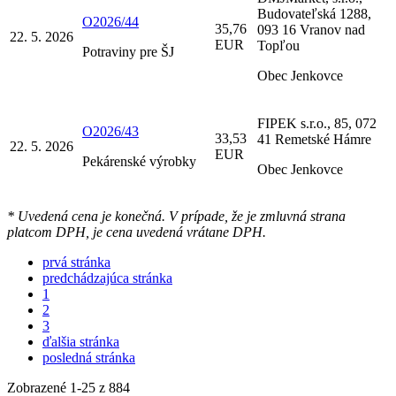
Budovateľská 1288,
O2026/44
35,76
093 16 Vranov nad
22. 5. 2026
EUR
Topľou
Potraviny pre ŠJ
Obec Jenkovce
FIPEK s.r.o., 85, 072
O2026/43
33,53
41 Remetské Hámre
22. 5. 2026
EUR
Pekárenské výrobky
Obec Jenkovce
* Uvedená cena je konečná. V prípade, že je zmluvná strana
platcom DPH, je cena uvedená vrátane DPH.
prvá stránka
predchádzajúca stránka
1
2
3
ďalšia stránka
posledná stránka
Zobrazené
1
-
25
z 884