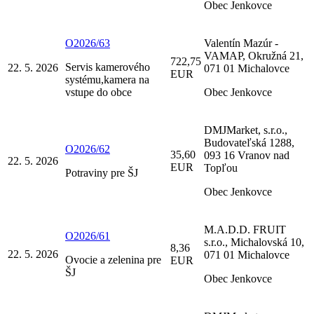
Obec Jenkovce
O2026/63
Valentín Mazúr -
VAMAP, Okružná 21,
722,75
Servis kamerového
22. 5. 2026
071 01 Michalovce
EUR
systému,kamera na
vstupe do obce
Obec Jenkovce
DMJMarket, s.r.o.,
Budovateľská 1288,
O2026/62
35,60
093 16 Vranov nad
22. 5. 2026
EUR
Topľou
Potraviny pre ŠJ
Obec Jenkovce
M.A.D.D. FRUIT
O2026/61
s.r.o., Michalovská 10,
8,36
22. 5. 2026
071 01 Michalovce
Ovocie a zelenina pre
EUR
ŠJ
Obec Jenkovce