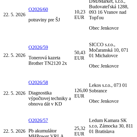
DMJMarket, s.r.o.,
Budovateľská 1288,
O2026/60
10,23
093 16 Vranov nad
22. 5. 2026
EUR
Topľou
potraviny pre ŠJ
Obec Jenkovce
SICCO s.r.o.,
O2026/59
Močaranská 10, 071
50,43
22. 5. 2026
01 Michalovce
Tonerová kazeta
EUR
Brother TN2120 2x
Obec Jenkovce
O2026/58
Lekos s.r.o., 073 01
126,00
Sobrance
Diagnostika
22. 5. 2026
EUR
výpočtovej techniky a
Obec Jenkovce
obnova dát v KD
O2026/57
Ledum Kamara SK
s.r.o, Zámocka 30, 811
25,32
Pb akumulátor
22. 5. 2026
01 Bratislava
EUR
MHPower VRLA