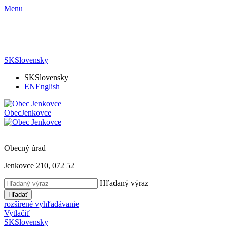
Menu
SK
Slovensky
SK
Slovensky
EN
English
Obec
Jenkovce
Obecný úrad
Jenkovce 210, 072 52
Hľadaný výraz
Hľadať
rozšírené vyhľadávanie
Vytlačiť
SK
Slovensky