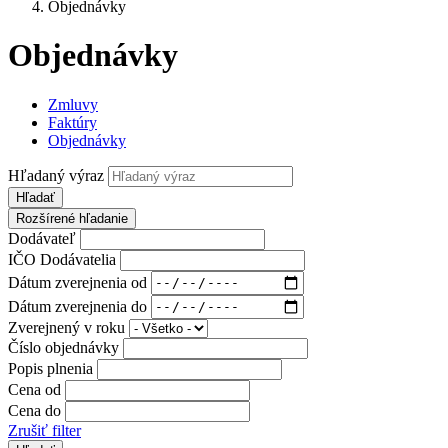
Objednávky
Objednávky
Zmluvy
Faktúry
Objednávky
Hľadaný výraz
Hľadať
Rozšírené hľadanie
Dodávateľ
IČO Dodávatelia
Dátum zverejnenia od
Dátum zverejnenia do
Zverejnený v roku
Číslo objednávky
Popis plnenia
Cena od
Cena do
Zrušiť filter