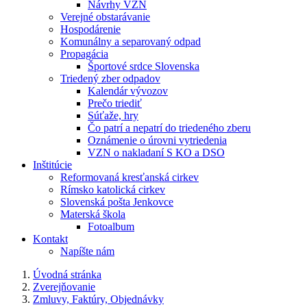
Návrhy VZN
Verejné obstarávanie
Hospodárenie
Komunálny a separovaný odpad
Propagácia
Športové srdce Slovenska
Triedený zber odpadov
Kalendár vývozov
Prečo triediť
Súťaže, hry
Čo patrí a nepatrí do triedeného zberu
Oznámenie o úrovni vytriedenia
VZN o nakladaní S KO a DSO
Inštitúcie
Reformovaná kresťanská cirkev
Rímsko katolická cirkev
Slovenská pošta Jenkovce
Materská škola
Fotoalbum
Kontakt
Napíšte nám
Úvodná stránka
Zverejňovanie
Zmluvy, Faktúry, Objednávky