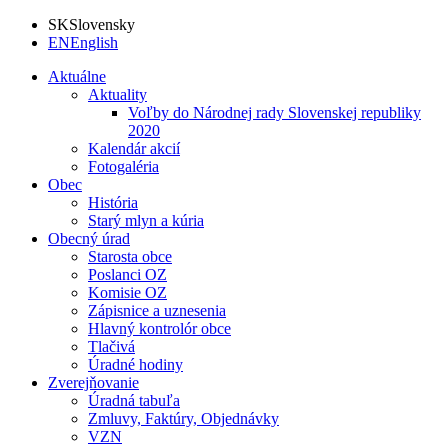
SK
Slovensky
EN
English
Aktuálne
Aktuality
Voľby do Národnej rady Slovenskej republiky
2020
Kalendár akcií
Fotogaléria
Obec
História
Starý mlyn a kúria
Obecný úrad
Starosta obce
Poslanci OZ
Komisie OZ
Zápisnice a uznesenia
Hlavný kontrolór obce
Tlačivá
Úradné hodiny
Zverejňovanie
Úradná tabuľa
Zmluvy, Faktúry, Objednávky
VZN