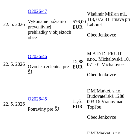
O2026/47
Vladimír Mišľan ml.,
113, 072 31 Trnava pri
Vykonanie požiarno
576,00
22. 5. 2026
Laborci
preventívnej
EUR
prehliadky v objektoch
Obec Jenkovce
obce
M.A.D.D. FRUIT
O2026/46
s.r.o., Michalovská 10,
15,88
22. 5. 2026
071 01 Michalovce
Ovocie a zelenina pre
EUR
ŠJ
Obec Jenkovce
DMJMarket, s.r.o.,
Budovateľská 1288,
O2026/45
11,61
093 16 Vranov nad
22. 5. 2026
EUR
Topľou
Potraviny pre ŠJ
Obec Jenkovce
DMJMarket, s.r.o.,