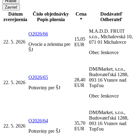
Zavrieť
Dátum
Číslo objednávky
Cena
Dodávateľ
zverejnenia
Popis plnenia
*
Odberateľ
M.A.D.D. FRUIT
O2026/66
s.r.o., Michalovská 10,
15,05
22. 5. 2026
071 01 Michalovce
Ovocie a zelenina pre
EUR
ŠJ
Obec Jenkovce
DMJMarket, s.r.o.,
Budovateľská 1288,
O2026/65
28,40
093 16 Vranov nad
22. 5. 2026
EUR
Topľou
Potraviny pre ŠJ
Obec Jenkovce
DMJMarket, s.r.o.,
Budovateľská 1288,
O2026/64
35,70
093 16 Vranov nad
22. 5. 2026
EUR
Topľou
Potraviny pre ŠJ