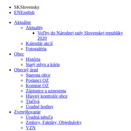
SK
Slovensky
EN
English
Aktuálne
Aktuality
Voľby do Národnej rady Slovenskej republiky
2020
Kalendár akcií
Fotogaléria
Obec
História
Starý mlyn a kúria
Obecný úrad
Starosta obce
Poslanci OZ
Komisie OZ
Zápisnice a uznesenia
Hlavný kontrolór obce
Tlačivá
Úradné hodiny
Zverejňovanie
Úradná tabuľa
Zmluvy, Faktúry, Objednávky
VZN