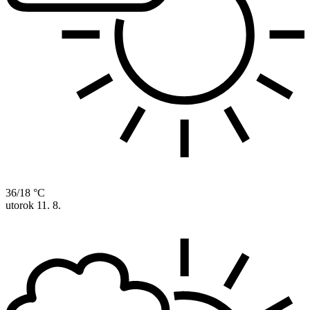
36/18 °C
utorok
11. 8.