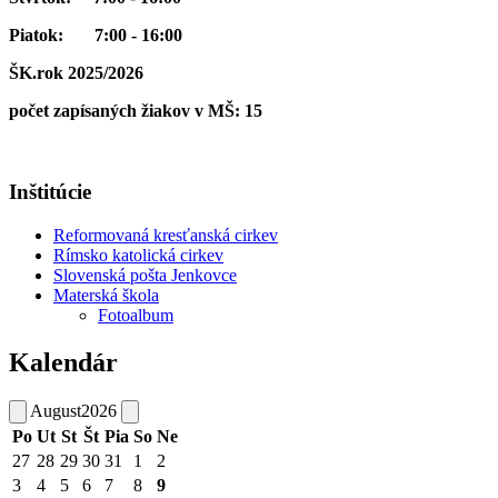
Piatok: 7:00 - 16:00
ŠK.rok 2025/2026
počet zapísaných žiakov v MŠ: 15
Inštitúcie
Reformovaná kresťanská cirkev
Rímsko katolická cirkev
Slovenská pošta Jenkovce
Materská škola
Fotoalbum
Kalendár
August
2026
Po
Ut
St
Št
Pia
So
Ne
27
28
29
30
31
1
2
3
4
5
6
7
8
9