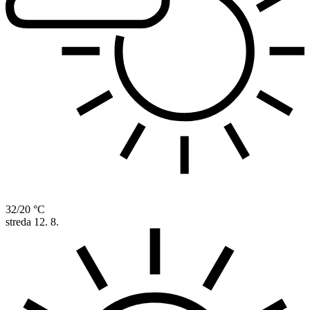
32/20 °C
streda
12. 8.