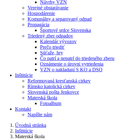
Návrhy VZN
Verejné obstarávanie
Hospodárenie
Komunálny a separovaný odpad
Propagácia
Športové srdce Slovenska
Triedený zber odpadov
Kalendár vývozov
Prečo triediť
Súťaže, hry
Čo patrí a nepatrí do triedeného zberu
Oznámenie o úrovni vytriedenia
VZN o nakladaní S KO a DSO
Inštitúcie
Reformovaná kresťanská cirkev
Rímsko katolická cirkev
Slovenská pošta Jenkovce
Materská škola
Fotoalbum
Kontakt
Napíšte nám
Úvodná stránka
Inštitúcie
Materská škola