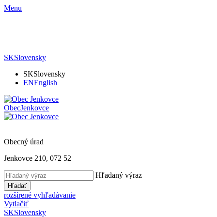
Menu
SK
Slovensky
SK
Slovensky
EN
English
Obec
Jenkovce
Obecný úrad
Jenkovce 210, 072 52
Hľadaný výraz
Hľadať
rozšírené vyhľadávanie
Vytlačiť
SK
Slovensky