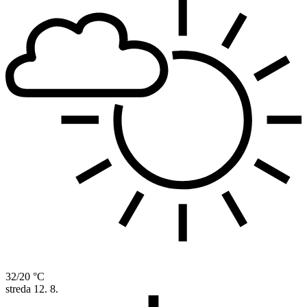
32/20 °C
streda
12. 8.