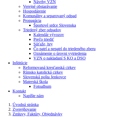
Návrhy VZN
Verejné obstarávanie
Hospodárenie
Komunálny a separovaný odpad
Propagácia
Športové srdce Slovenska
Triedený zber odpadov
Kalendár vývozov
Prečo triediť
Súťaže, hry
Čo patrí a nepatrí do triedeného zberu
Oznámenie o úrovni vytriedenia
VZN o nakladaní S KO a DSO
Inštitúcie
Reformovaná kresťanská cirkev
Rímsko katolická cirkev
Slovenská pošta Jenkovce
Materská škola
Fotoalbum
Kontakt
Napíšte nám
Úvodná stránka
Zverejňovanie
Zmluvy, Faktúry, Objednávky