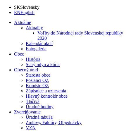
SK
Slovensky
EN
English
Aktuálne
Aktuality
Voľby do Národnej rady Slovenskej republiky
2020
Kalendár akcií
Fotogaléria
Obec
História
Starý mlyn a kúria
Obecný úrad
Starosta obce
Poslanci OZ
Komisie OZ
Zápisnice a uznesenia
Hlavný kontrolór obce
Tlačivá
Úradné hodiny
Zverejňovanie
Úradná tabuľa
Zmluvy, Faktúry, Objednávky
VZN