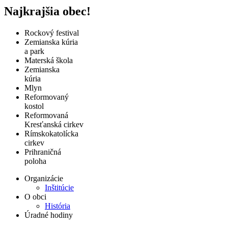
Najkrajšia obec!
Rockový festival
Zemianska kúria
a park
Materská škola
Zemianska
kúria
Mlyn
Reformovaný
kostol
Reformovaná
Kresťanská cirkev
Rímskokatolícka
cirkev
Prihraničná
poloha
Organizácie
Inštitúcie
O obci
História
Úradné hodiny