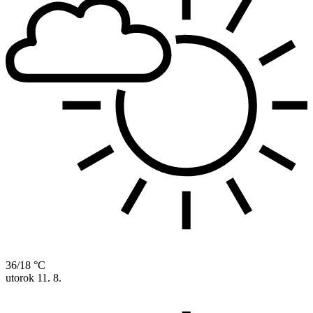
36/18 °C
utorok
11. 8.