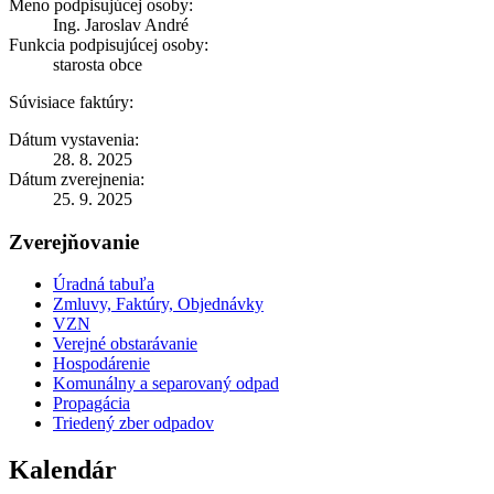
Meno podpisujúcej osoby:
Ing. Jaroslav André
Funkcia podpisujúcej osoby:
starosta obce
Súvisiace faktúry:
Dátum vystavenia:
28. 8. 2025
Dátum zverejnenia:
25. 9. 2025
Zverejňovanie
Úradná tabuľa
Zmluvy, Faktúry, Objednávky
VZN
Verejné obstarávanie
Hospodárenie
Komunálny a separovaný odpad
Propagácia
Triedený zber odpadov
Kalendár