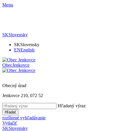
Menu
SK
Slovensky
SK
Slovensky
EN
English
Obec
Jenkovce
Obecný úrad
Jenkovce 210, 072 52
Hľadaný výraz
Hľadať
rozšírené vyhľadávanie
Vytlačiť
SK
Slovensky