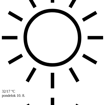
32/17 °C
pondelok
10. 8.