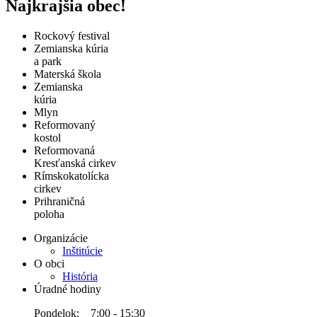
Najkrajšia obec!
Rockový festival
Zemianska kúria
a park
Materská škola
Zemianska
kúria
Mlyn
Reformovaný
kostol
Reformovaná
Kresťanská cirkev
Rímskokatolícka
cirkev
Prihraničná
poloha
Organizácie
Inštitúcie
O obci
História
Úradné hodiny
Pondelok: 7:00 - 15:30