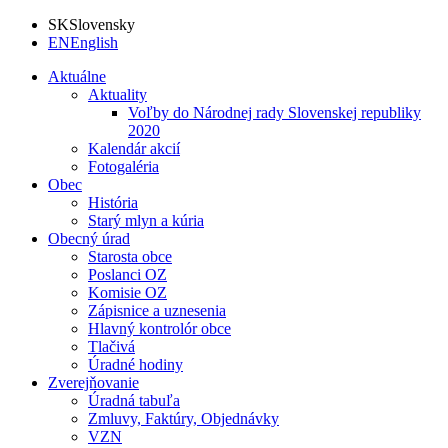
SK
Slovensky
EN
English
Aktuálne
Aktuality
Voľby do Národnej rady Slovenskej republiky
2020
Kalendár akcií
Fotogaléria
Obec
História
Starý mlyn a kúria
Obecný úrad
Starosta obce
Poslanci OZ
Komisie OZ
Zápisnice a uznesenia
Hlavný kontrolór obce
Tlačivá
Úradné hodiny
Zverejňovanie
Úradná tabuľa
Zmluvy, Faktúry, Objednávky
VZN