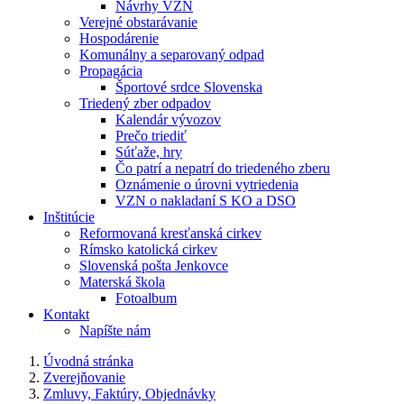
Návrhy VZN
Verejné obstarávanie
Hospodárenie
Komunálny a separovaný odpad
Propagácia
Športové srdce Slovenska
Triedený zber odpadov
Kalendár vývozov
Prečo triediť
Súťaže, hry
Čo patrí a nepatrí do triedeného zberu
Oznámenie o úrovni vytriedenia
VZN o nakladaní S KO a DSO
Inštitúcie
Reformovaná kresťanská cirkev
Rímsko katolická cirkev
Slovenská pošta Jenkovce
Materská škola
Fotoalbum
Kontakt
Napíšte nám
Úvodná stránka
Zverejňovanie
Zmluvy, Faktúry, Objednávky