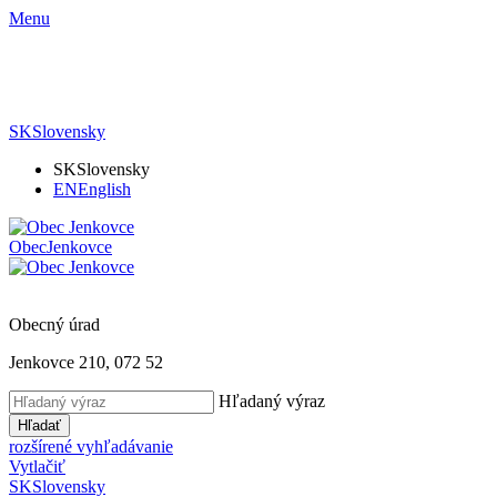
Menu
SK
Slovensky
SK
Slovensky
EN
English
Obec
Jenkovce
Obecný úrad
Jenkovce 210, 072 52
Hľadaný výraz
Hľadať
rozšírené vyhľadávanie
Vytlačiť
SK
Slovensky