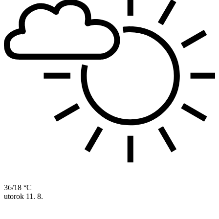
36/18 °C
utorok
11. 8.