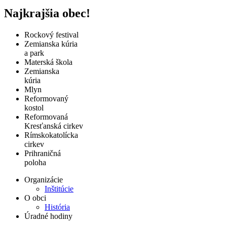
Najkrajšia obec!
Rockový festival
Zemianska kúria
a park
Materská škola
Zemianska
kúria
Mlyn
Reformovaný
kostol
Reformovaná
Kresťanská cirkev
Rímskokatolícka
cirkev
Prihraničná
poloha
Organizácie
Inštitúcie
O obci
História
Úradné hodiny