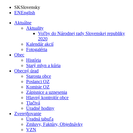
SK
Slovensky
EN
English
Aktuálne
Aktuality
Voľby do Národnej rady Slovenskej republiky
2020
Kalendár akcií
Fotogaléria
Obec
História
Starý mlyn a kúria
Obecný úrad
Starosta obce
Poslanci OZ
Komisie OZ
Zápisnice a uznesenia
Hlavný kontrolór obce
Tlačivá
Úradné hodiny
Zverejňovanie
Úradná tabuľa
Zmluvy, Faktúry, Objednávky
VZN