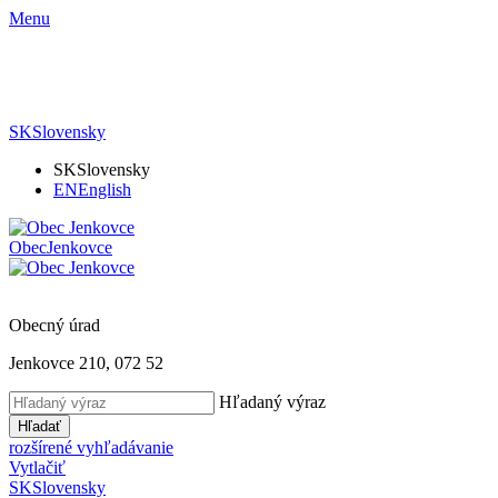
Menu
SK
Slovensky
SK
Slovensky
EN
English
Obec
Jenkovce
Obecný úrad
Jenkovce 210, 072 52
Hľadaný výraz
Hľadať
rozšírené vyhľadávanie
Vytlačiť
SK
Slovensky