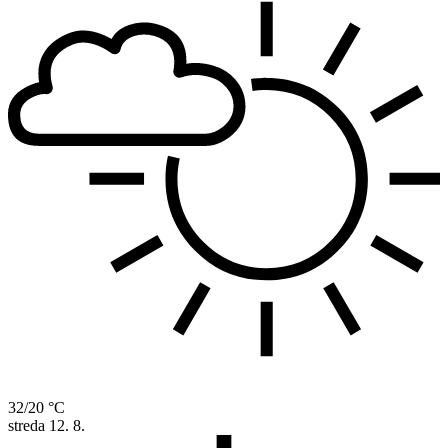
32/20 °C
streda
12. 8.