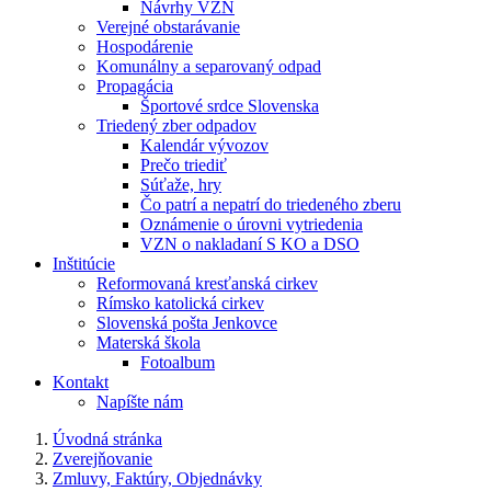
Návrhy VZN
Verejné obstarávanie
Hospodárenie
Komunálny a separovaný odpad
Propagácia
Športové srdce Slovenska
Triedený zber odpadov
Kalendár vývozov
Prečo triediť
Súťaže, hry
Čo patrí a nepatrí do triedeného zberu
Oznámenie o úrovni vytriedenia
VZN o nakladaní S KO a DSO
Inštitúcie
Reformovaná kresťanská cirkev
Rímsko katolická cirkev
Slovenská pošta Jenkovce
Materská škola
Fotoalbum
Kontakt
Napíšte nám
Úvodná stránka
Zverejňovanie
Zmluvy, Faktúry, Objednávky