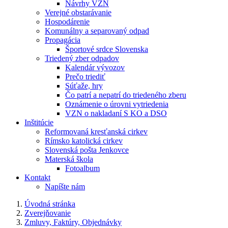
Návrhy VZN
Verejné obstarávanie
Hospodárenie
Komunálny a separovaný odpad
Propagácia
Športové srdce Slovenska
Triedený zber odpadov
Kalendár vývozov
Prečo triediť
Súťaže, hry
Čo patrí a nepatrí do triedeného zberu
Oznámenie o úrovni vytriedenia
VZN o nakladaní S KO a DSO
Inštitúcie
Reformovaná kresťanská cirkev
Rímsko katolická cirkev
Slovenská pošta Jenkovce
Materská škola
Fotoalbum
Kontakt
Napíšte nám
Úvodná stránka
Zverejňovanie
Zmluvy, Faktúry, Objednávky