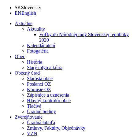
SK
Slovensky
EN
English
Aktuálne
Aktuality
Voľby do Národnej rady Slovenskej republiky
2020
Kalendár akcií
Fotogaléria
Obec
História
Starý mlyn a kúria
Obecný úrad
Starosta obce
Poslanci OZ
Komisie OZ
Zápisnice a uznesenia
Hlavný kontrolór obce
Tlačivá
Úradné hodiny
Zverejňovanie
Úradná tabuľa
Zmluvy, Faktúry, Objednávky
VZN