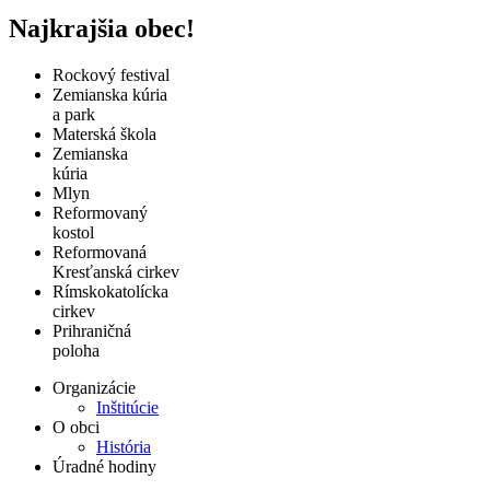
Najkrajšia obec!
Rockový festival
Zemianska kúria
a park
Materská škola
Zemianska
kúria
Mlyn
Reformovaný
kostol
Reformovaná
Kresťanská cirkev
Rímskokatolícka
cirkev
Prihraničná
poloha
Organizácie
Inštitúcie
O obci
História
Úradné hodiny