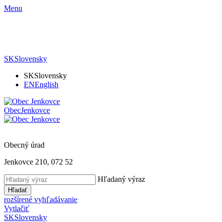
Menu
SK
Slovensky
SK
Slovensky
EN
English
Obec
Jenkovce
Obecný úrad
Jenkovce 210, 072 52
Hľadaný výraz
Hľadať
rozšírené vyhľadávanie
Vytlačiť
SK
Slovensky