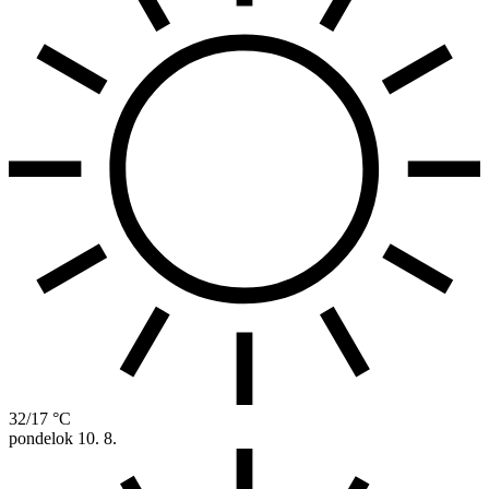
32/17 °C
pondelok
10. 8.