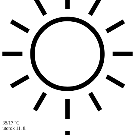
35/17 °C
utorok
11. 8.