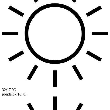
32/17 °C
pondelok
10. 8.