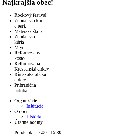
Najkrajšia obec!
Rockový festival
Zemianska kúria
a park
Materská škola
Zemianska
kúria
Mlyn
Reformovaný
kostol
Reformovaná
Kresťanská cirkev
Rímskokatolícka
cirkev
Prihraničná
poloha
Organizácie
Inštitúcie
O obci
História
Úradné hodiny
Pondelok: 7:00 - 15:30