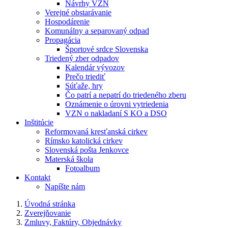
Návrhy VZN
Verejné obstarávanie
Hospodárenie
Komunálny a separovaný odpad
Propagácia
Športové srdce Slovenska
Triedený zber odpadov
Kalendár vývozov
Prečo triediť
Súťaže, hry
Čo patrí a nepatrí do triedeného zberu
Oznámenie o úrovni vytriedenia
VZN o nakladaní S KO a DSO
Inštitúcie
Reformovaná kresťanská cirkev
Rímsko katolická cirkev
Slovenská pošta Jenkovce
Materská škola
Fotoalbum
Kontakt
Napíšte nám
Úvodná stránka
Zverejňovanie
Zmluvy, Faktúry, Objednávky