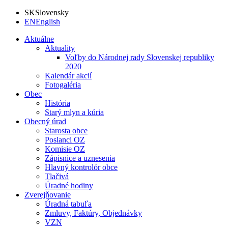
SK
Slovensky
EN
English
Aktuálne
Aktuality
Voľby do Národnej rady Slovenskej republiky
2020
Kalendár akcií
Fotogaléria
Obec
História
Starý mlyn a kúria
Obecný úrad
Starosta obce
Poslanci OZ
Komisie OZ
Zápisnice a uznesenia
Hlavný kontrolór obce
Tlačivá
Úradné hodiny
Zverejňovanie
Úradná tabuľa
Zmluvy, Faktúry, Objednávky
VZN