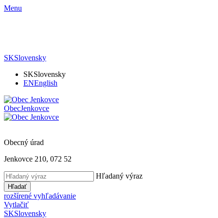
Menu
SK
Slovensky
SK
Slovensky
EN
English
Obec
Jenkovce
Obecný úrad
Jenkovce 210, 072 52
Hľadaný výraz
Hľadať
rozšírené vyhľadávanie
Vytlačiť
SK
Slovensky