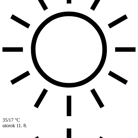
35/17 °C
utorok
11. 8.