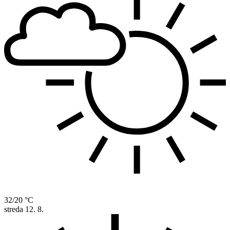
32/20 °C
streda
12. 8.