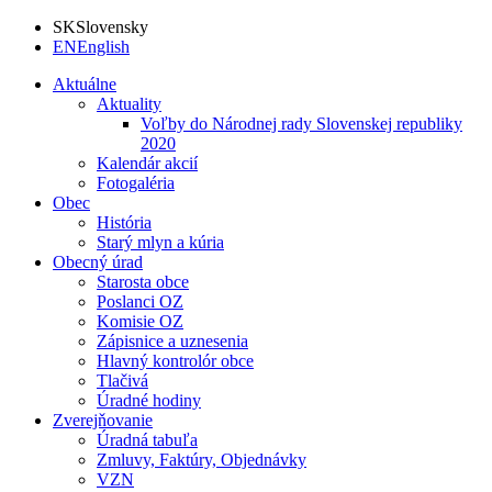
SK
Slovensky
EN
English
Aktuálne
Aktuality
Voľby do Národnej rady Slovenskej republiky
2020
Kalendár akcií
Fotogaléria
Obec
História
Starý mlyn a kúria
Obecný úrad
Starosta obce
Poslanci OZ
Komisie OZ
Zápisnice a uznesenia
Hlavný kontrolór obce
Tlačivá
Úradné hodiny
Zverejňovanie
Úradná tabuľa
Zmluvy, Faktúry, Objednávky
VZN