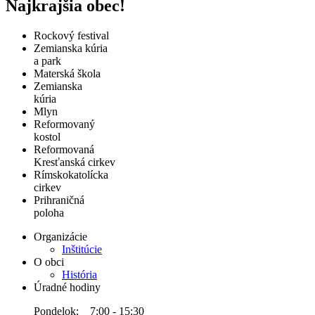
Najkrajšia obec!
Rockový festival
Zemianska kúria
a park
Materská škola
Zemianska
kúria
Mlyn
Reformovaný
kostol
Reformovaná
Kresťanská cirkev
Rímskokatolícka
cirkev
Prihraničná
poloha
Organizácie
Inštitúcie
O obci
História
Úradné hodiny
Pondelok: 7:00 - 15:30