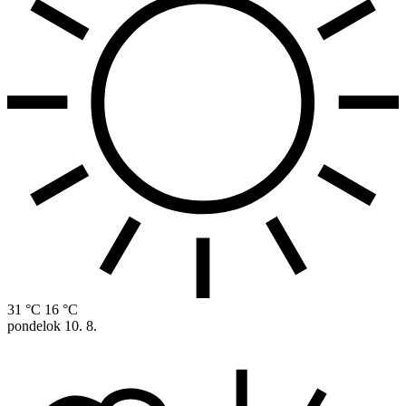
31 °C
16 °C
pondelok
10. 8.