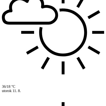
36/18 °C
utorok
11. 8.