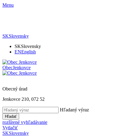
Menu
SK
Slovensky
SK
Slovensky
EN
English
Obec
Jenkovce
Obecný úrad
Jenkovce 210, 072 52
Hľadaný výraz
Hľadať
rozšírené vyhľadávanie
Vytlačiť
SK
Slovensky