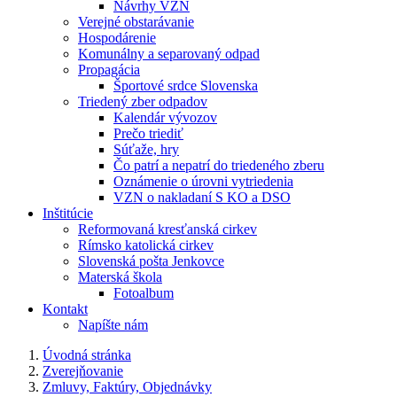
Návrhy VZN
Verejné obstarávanie
Hospodárenie
Komunálny a separovaný odpad
Propagácia
Športové srdce Slovenska
Triedený zber odpadov
Kalendár vývozov
Prečo triediť
Súťaže, hry
Čo patrí a nepatrí do triedeného zberu
Oznámenie o úrovni vytriedenia
VZN o nakladaní S KO a DSO
Inštitúcie
Reformovaná kresťanská cirkev
Rímsko katolická cirkev
Slovenská pošta Jenkovce
Materská škola
Fotoalbum
Kontakt
Napíšte nám
Úvodná stránka
Zverejňovanie
Zmluvy, Faktúry, Objednávky