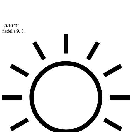
30/19 °C
nedeľa
9. 8.