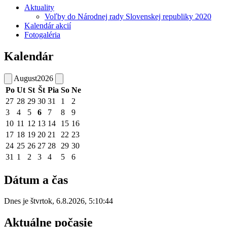
Aktuality
Voľby do Národnej rady Slovenskej republiky 2020
Kalendár akcií
Fotogaléria
Kalendár
August
2026
Po
Ut
St
Št
Pia
So
Ne
27
28
29
30
31
1
2
3
4
5
6
7
8
9
10
11
12
13
14
15
16
17
18
19
20
21
22
23
24
25
26
27
28
29
30
31
1
2
3
4
5
6
Dátum a čas
Dnes je
štvrtok
,
6.8.2026
,
5:10:44
Aktuálne počasie