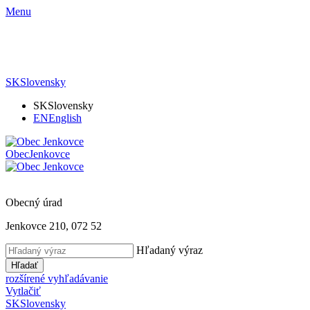
Menu
SK
Slovensky
SK
Slovensky
EN
English
Obec
Jenkovce
Obecný úrad
Jenkovce 210, 072 52
Hľadaný výraz
Hľadať
rozšírené vyhľadávanie
Vytlačiť
SK
Slovensky