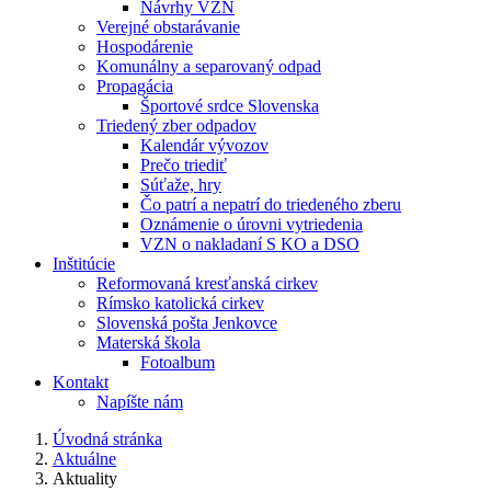
Návrhy VZN
Verejné obstarávanie
Hospodárenie
Komunálny a separovaný odpad
Propagácia
Športové srdce Slovenska
Triedený zber odpadov
Kalendár vývozov
Prečo triediť
Súťaže, hry
Čo patrí a nepatrí do triedeného zberu
Oznámenie o úrovni vytriedenia
VZN o nakladaní S KO a DSO
Inštitúcie
Reformovaná kresťanská cirkev
Rímsko katolická cirkev
Slovenská pošta Jenkovce
Materská škola
Fotoalbum
Kontakt
Napíšte nám
Úvodná stránka
Aktuálne
Aktuality