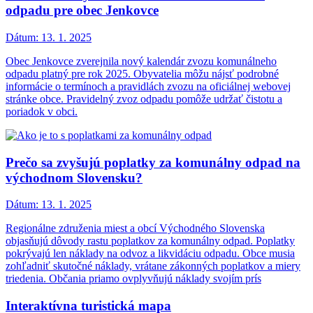
odpadu pre obec Jenkovce
Dátum:
13. 1. 2025
Obec Jenkovce zverejnila nový kalendár zvozu komunálneho
odpadu platný pre rok 2025. Obyvatelia môžu nájsť podrobné
informácie o termínoch a pravidlách zvozu na oficiálnej webovej
stránke obce. Pravidelný zvoz odpadu pomôže udržať čistotu a
poriadok v obci.
Prečo sa zvyšujú poplatky za komunálny odpad na
východnom Slovensku?
Dátum:
13. 1. 2025
Regionálne združenia miest a obcí Východného Slovenska
objasňujú dôvody rastu poplatkov za komunálny odpad. Poplatky
pokrývajú len náklady na odvoz a likvidáciu odpadu. Obce musia
zohľadniť skutočné náklady, vrátane zákonných poplatkov a miery
triedenia. Občania priamo ovplyvňujú náklady svojím prís
Interaktívna turistická mapa