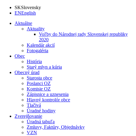
SK
Slovensky
EN
English
Aktuálne
Aktuality
Voľby do Národnej rady Slovenskej republiky
2020
Kalendár akcií
Fotogaléria
Obec
História
Starý mlyn a kúria
Obecný úrad
Starosta obce
Poslanci OZ
Komisie OZ
Zápisnice a uznesenia
Hlavný kontrolór obce
Tlačivá
Úradné hodiny
Zverejňovanie
Úradná tabuľa
Zmluvy, Faktúry, Objednávky
VZN