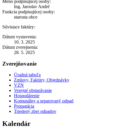
Meno podpisujúcej osoby:
Ing. Jaroslav André
Funkcia podpisujúcej osoby:
starosta obce
Súvisiace faktúry:
Dátum vystavenia:
10. 3. 2025
Dátum zverejnenia:
28. 5. 2025
Zverejňovanie
Úradná tabuľa
Zmluvy, Faktúry, Objednávky
VZN
Verejné obstarávanie
Hospodárenie
Komunálny a separovaný odpad
Propagácia
Triedený zber odpadov
Kalendár