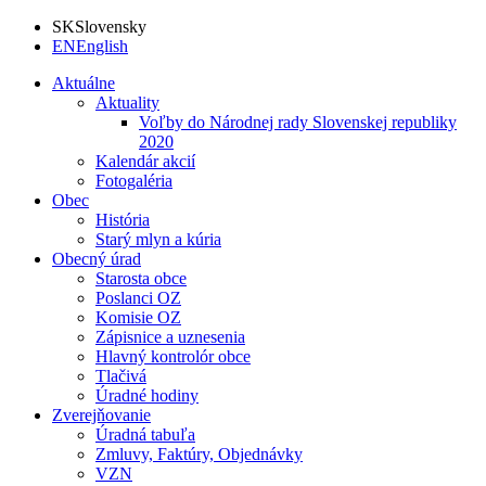
SK
Slovensky
EN
English
Aktuálne
Aktuality
Voľby do Národnej rady Slovenskej republiky
2020
Kalendár akcií
Fotogaléria
Obec
História
Starý mlyn a kúria
Obecný úrad
Starosta obce
Poslanci OZ
Komisie OZ
Zápisnice a uznesenia
Hlavný kontrolór obce
Tlačivá
Úradné hodiny
Zverejňovanie
Úradná tabuľa
Zmluvy, Faktúry, Objednávky
VZN