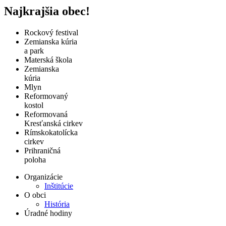
Najkrajšia obec!
Rockový festival
Zemianska kúria
a park
Materská škola
Zemianska
kúria
Mlyn
Reformovaný
kostol
Reformovaná
Kresťanská cirkev
Rímskokatolícka
cirkev
Prihraničná
poloha
Organizácie
Inštitúcie
O obci
História
Úradné hodiny