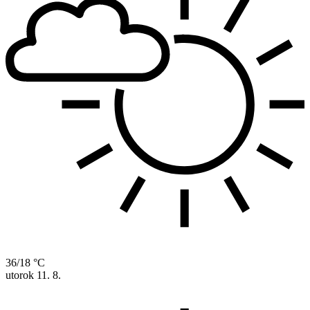
36/18 °C
utorok
11. 8.