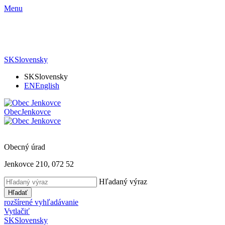
Menu
SK
Slovensky
SK
Slovensky
EN
English
Obec
Jenkovce
Obecný úrad
Jenkovce 210, 072 52
Hľadaný výraz
Hľadať
rozšírené vyhľadávanie
Vytlačiť
SK
Slovensky