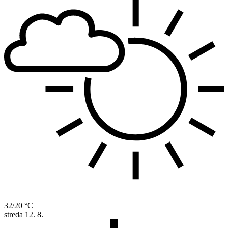
32/20 °C
streda
12. 8.