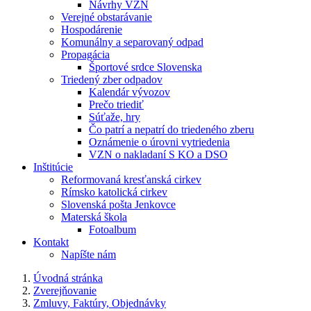
Návrhy VZN
Verejné obstarávanie
Hospodárenie
Komunálny a separovaný odpad
Propagácia
Športové srdce Slovenska
Triedený zber odpadov
Kalendár vývozov
Prečo triediť
Súťaže, hry
Čo patrí a nepatrí do triedeného zberu
Oznámenie o úrovni vytriedenia
VZN o nakladaní S KO a DSO
Inštitúcie
Reformovaná kresťanská cirkev
Rímsko katolická cirkev
Slovenská pošta Jenkovce
Materská škola
Fotoalbum
Kontakt
Napíšte nám
Úvodná stránka
Zverejňovanie
Zmluvy, Faktúry, Objednávky