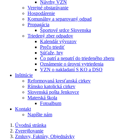
Návrhy VZN
Verejné obstarávanie
Hospodárenie
Komunálny a separovaný odpad
Propagácia
Športové srdce Slovenska
Triedený zber odpadov
Kalendár vývozov
Prečo triediť
Súťaže, hry
Čo patrí a nepatrí do triedeného zberu
Oznámenie o úrovni vytriedenia
VZN o nakladaní S KO a DSO
Inštitúcie
Reformovaná kresťanská cirkev
Rímsko katolická cirkev
Slovenská pošta Jenkovce
Materská škola
Fotoalbum
Kontakt
Napíšte nám
Úvodná stránka
Zverejňovanie
Zmluvy, Faktúry, Objednávky