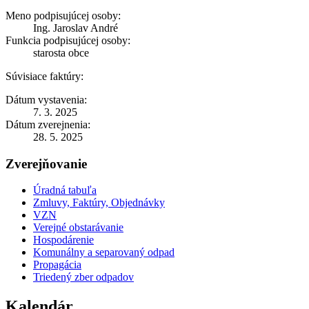
Meno podpisujúcej osoby:
Ing. Jaroslav André
Funkcia podpisujúcej osoby:
starosta obce
Súvisiace faktúry:
Dátum vystavenia:
7. 3. 2025
Dátum zverejnenia:
28. 5. 2025
Zverejňovanie
Úradná tabuľa
Zmluvy, Faktúry, Objednávky
VZN
Verejné obstarávanie
Hospodárenie
Komunálny a separovaný odpad
Propagácia
Triedený zber odpadov
Kalendár