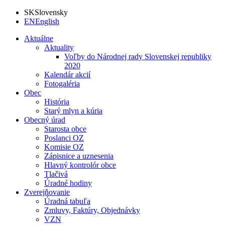
SK
Slovensky
EN
English
Aktuálne
Aktuality
Voľby do Národnej rady Slovenskej republiky
2020
Kalendár akcií
Fotogaléria
Obec
História
Starý mlyn a kúria
Obecný úrad
Starosta obce
Poslanci OZ
Komisie OZ
Zápisnice a uznesenia
Hlavný kontrolór obce
Tlačivá
Úradné hodiny
Zverejňovanie
Úradná tabuľa
Zmluvy, Faktúry, Objednávky
VZN