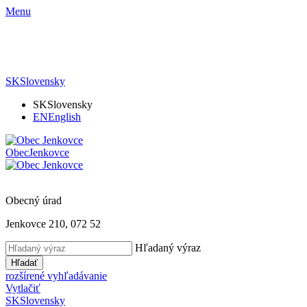
Menu
SK
Slovensky
SK
Slovensky
EN
English
Obec
Jenkovce
Obecný úrad
Jenkovce 210, 072 52
Hľadaný výraz
Hľadať
rozšírené vyhľadávanie
Vytlačiť
SK
Slovensky