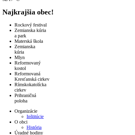
Najkrajšia obec!
Rockový festival
Zemianska kúria
a park
Materská škola
Zemianska
kúria
Mlyn
Reformovaný
kostol
Reformovaná
Kresťanská cirkev
Rímskokatolícka
cirkev
Prihraničná
poloha
Organizácie
Inštitúcie
O obci
História
Úradné hodiny