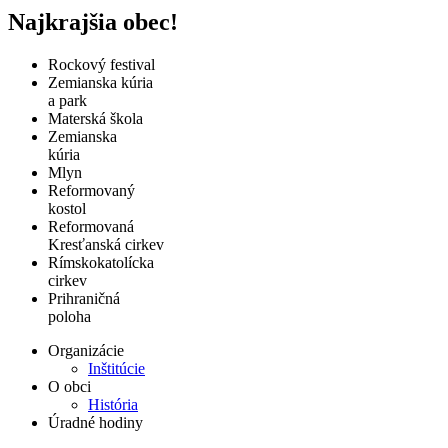
Najkrajšia obec!
Rockový festival
Zemianska kúria
a park
Materská škola
Zemianska
kúria
Mlyn
Reformovaný
kostol
Reformovaná
Kresťanská cirkev
Rímskokatolícka
cirkev
Prihraničná
poloha
Organizácie
Inštitúcie
O obci
História
Úradné hodiny