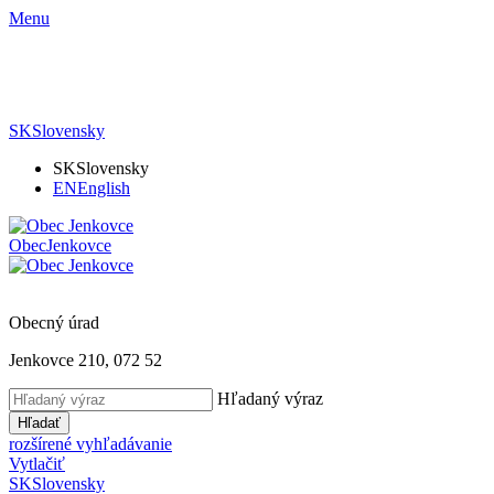
Menu
SK
Slovensky
SK
Slovensky
EN
English
Obec
Jenkovce
Obecný úrad
Jenkovce 210, 072 52
Hľadaný výraz
Hľadať
rozšírené vyhľadávanie
Vytlačiť
SK
Slovensky