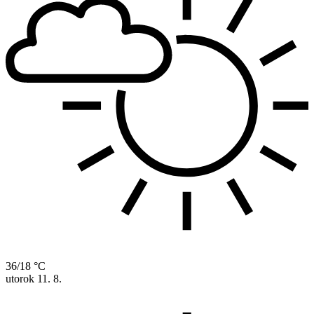
36/18 °C
utorok
11. 8.