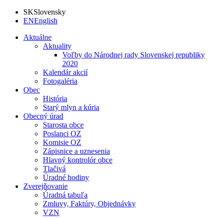
SK
Slovensky
EN
English
Aktuálne
Aktuality
Voľby do Národnej rady Slovenskej republiky
2020
Kalendár akcií
Fotogaléria
Obec
História
Starý mlyn a kúria
Obecný úrad
Starosta obce
Poslanci OZ
Komisie OZ
Zápisnice a uznesenia
Hlavný kontrolór obce
Tlačivá
Úradné hodiny
Zverejňovanie
Úradná tabuľa
Zmluvy, Faktúry, Objednávky
VZN