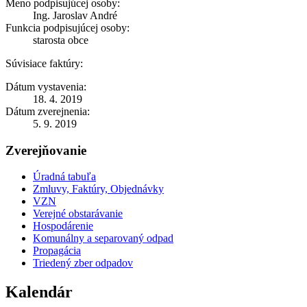
Meno podpisujúcej osoby:
Ing. Jaroslav André
Funkcia podpisujúcej osoby:
starosta obce
Súvisiace faktúry:
Dátum vystavenia:
18. 4. 2019
Dátum zverejnenia:
5. 9. 2019
Zverejňovanie
Úradná tabuľa
Zmluvy, Faktúry, Objednávky
VZN
Verejné obstarávanie
Hospodárenie
Komunálny a separovaný odpad
Propagácia
Triedený zber odpadov
Kalendár