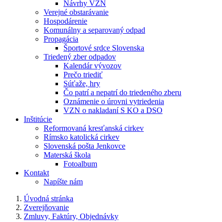
Návrhy VZN
Verejné obstarávanie
Hospodárenie
Komunálny a separovaný odpad
Propagácia
Športové srdce Slovenska
Triedený zber odpadov
Kalendár vývozov
Prečo triediť
Súťaže, hry
Čo patrí a nepatrí do triedeného zberu
Oznámenie o úrovni vytriedenia
VZN o nakladaní S KO a DSO
Inštitúcie
Reformovaná kresťanská cirkev
Rímsko katolická cirkev
Slovenská pošta Jenkovce
Materská škola
Fotoalbum
Kontakt
Napíšte nám
Úvodná stránka
Zverejňovanie
Zmluvy, Faktúry, Objednávky