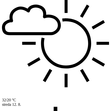
32/20 °C
streda
12. 8.