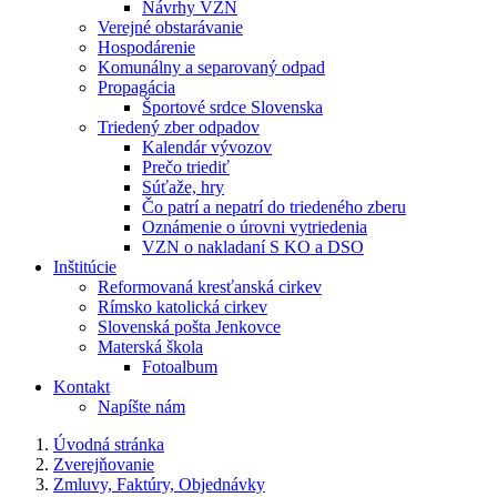
Návrhy VZN
Verejné obstarávanie
Hospodárenie
Komunálny a separovaný odpad
Propagácia
Športové srdce Slovenska
Triedený zber odpadov
Kalendár vývozov
Prečo triediť
Súťaže, hry
Čo patrí a nepatrí do triedeného zberu
Oznámenie o úrovni vytriedenia
VZN o nakladaní S KO a DSO
Inštitúcie
Reformovaná kresťanská cirkev
Rímsko katolická cirkev
Slovenská pošta Jenkovce
Materská škola
Fotoalbum
Kontakt
Napíšte nám
Úvodná stránka
Zverejňovanie
Zmluvy, Faktúry, Objednávky