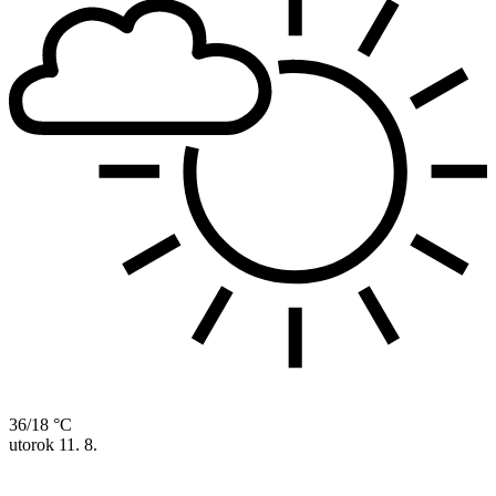
36/18 °C
utorok
11. 8.