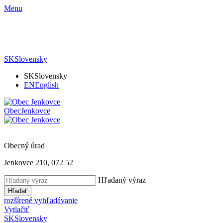
Menu
SK
Slovensky
SK
Slovensky
EN
English
Obec
Jenkovce
Obecný úrad
Jenkovce 210, 072 52
Hľadaný výraz
Hľadať
rozšírené vyhľadávanie
Vytlačiť
SK
Slovensky