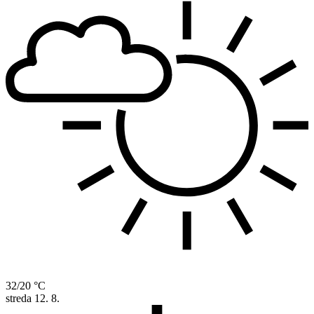
32/20 °C
streda
12. 8.