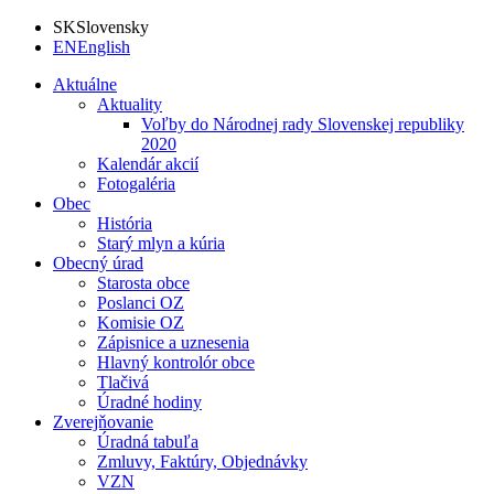
SK
Slovensky
EN
English
Aktuálne
Aktuality
Voľby do Národnej rady Slovenskej republiky
2020
Kalendár akcií
Fotogaléria
Obec
História
Starý mlyn a kúria
Obecný úrad
Starosta obce
Poslanci OZ
Komisie OZ
Zápisnice a uznesenia
Hlavný kontrolór obce
Tlačivá
Úradné hodiny
Zverejňovanie
Úradná tabuľa
Zmluvy, Faktúry, Objednávky
VZN