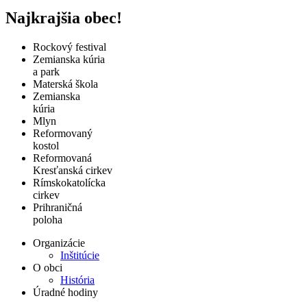
Najkrajšia obec!
Rockový festival
Zemianska kúria
a park
Materská škola
Zemianska
kúria
Mlyn
Reformovaný
kostol
Reformovaná
Kresťanská cirkev
Rímskokatolícka
cirkev
Prihraničná
poloha
Organizácie
Inštitúcie
O obci
História
Úradné hodiny