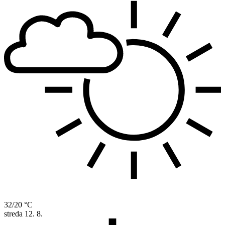
32/20 °C
streda
12. 8.