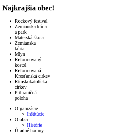
Najkrajšia obec!
Rockový festival
Zemianska kúria
a park
Materská škola
Zemianska
kúria
Mlyn
Reformovaný
kostol
Reformovaná
Kresťanská cirkev
Rímskokatolícka
cirkev
Prihraničná
poloha
Organizácie
Inštitúcie
O obci
História
Úradné hodiny