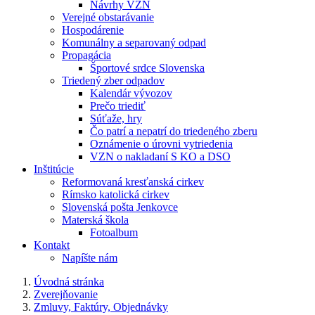
Návrhy VZN
Verejné obstarávanie
Hospodárenie
Komunálny a separovaný odpad
Propagácia
Športové srdce Slovenska
Triedený zber odpadov
Kalendár vývozov
Prečo triediť
Súťaže, hry
Čo patrí a nepatrí do triedeného zberu
Oznámenie o úrovni vytriedenia
VZN o nakladaní S KO a DSO
Inštitúcie
Reformovaná kresťanská cirkev
Rímsko katolická cirkev
Slovenská pošta Jenkovce
Materská škola
Fotoalbum
Kontakt
Napíšte nám
Úvodná stránka
Zverejňovanie
Zmluvy, Faktúry, Objednávky