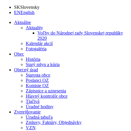
SK
Slovensky
EN
English
Aktuálne
Aktuality
Voľby do Národnej rady Slovenskej republiky
2020
Kalendár akcií
Fotogaléria
Obec
História
Starý mlyn a kúria
Obecný úrad
Starosta obce
Poslanci OZ
Komisie OZ
Zápisnice a uznesenia
Hlavný kontrolór obce
Tlačivá
Úradné hodiny
Zverejňovanie
Úradná tabuľa
Zmluvy, Faktúry, Objednávky
VZN