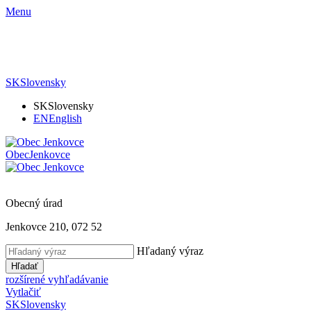
Menu
SK
Slovensky
SK
Slovensky
EN
English
Obec
Jenkovce
Obecný úrad
Jenkovce 210, 072 52
Hľadaný výraz
Hľadať
rozšírené vyhľadávanie
Vytlačiť
SK
Slovensky