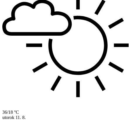
36/18 °C
utorok
11. 8.