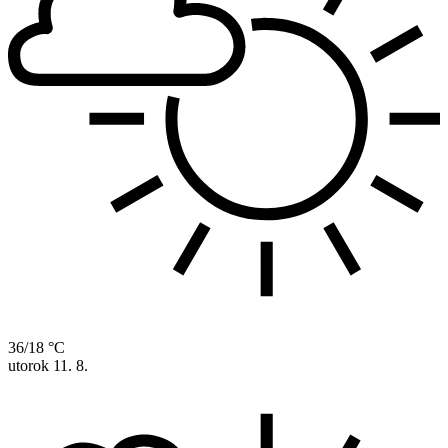
36/18 °C
utorok
11. 8.