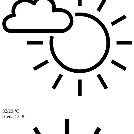
32/20 °C
streda
12. 8.