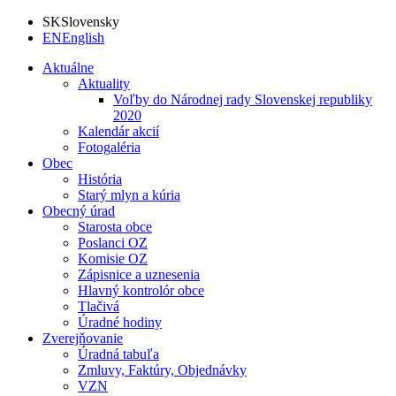
SK
Slovensky
EN
English
Aktuálne
Aktuality
Voľby do Národnej rady Slovenskej republiky
2020
Kalendár akcií
Fotogaléria
Obec
História
Starý mlyn a kúria
Obecný úrad
Starosta obce
Poslanci OZ
Komisie OZ
Zápisnice a uznesenia
Hlavný kontrolór obce
Tlačivá
Úradné hodiny
Zverejňovanie
Úradná tabuľa
Zmluvy, Faktúry, Objednávky
VZN