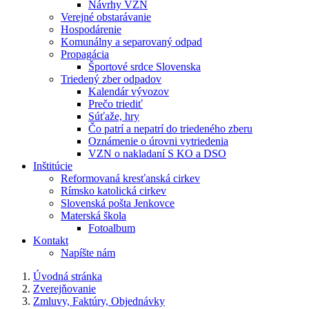
Návrhy VZN
Verejné obstarávanie
Hospodárenie
Komunálny a separovaný odpad
Propagácia
Športové srdce Slovenska
Triedený zber odpadov
Kalendár vývozov
Prečo triediť
Súťaže, hry
Čo patrí a nepatrí do triedeného zberu
Oznámenie o úrovni vytriedenia
VZN o nakladaní S KO a DSO
Inštitúcie
Reformovaná kresťanská cirkev
Rímsko katolická cirkev
Slovenská pošta Jenkovce
Materská škola
Fotoalbum
Kontakt
Napíšte nám
Úvodná stránka
Zverejňovanie
Zmluvy, Faktúry, Objednávky