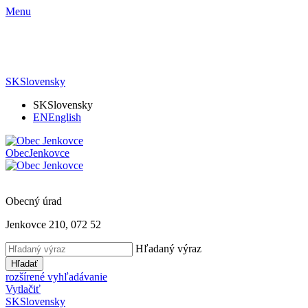
Menu
SK
Slovensky
SK
Slovensky
EN
English
Obec
Jenkovce
Obecný úrad
Jenkovce 210, 072 52
Hľadaný výraz
Hľadať
rozšírené vyhľadávanie
Vytlačiť
SK
Slovensky