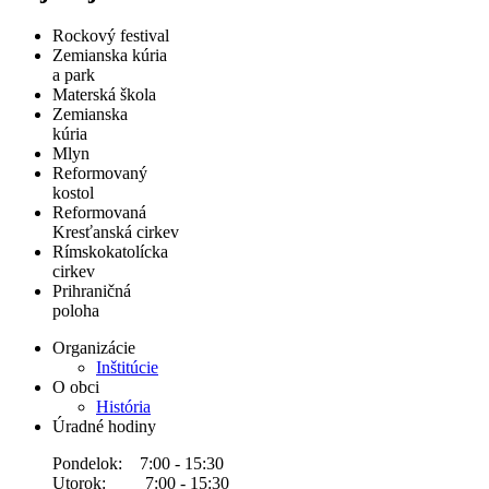
Rockový festival
Zemianska kúria
a park
Materská škola
Zemianska
kúria
Mlyn
Reformovaný
kostol
Reformovaná
Kresťanská cirkev
Rímskokatolícka
cirkev
Prihraničná
poloha
Organizácie
Inštitúcie
O obci
História
Úradné hodiny
Pondelok: 7:00 - 15:30
Utorok: 7:00 - 15:30