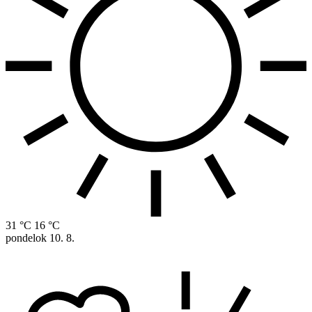
31 °C
16 °C
pondelok
10. 8.