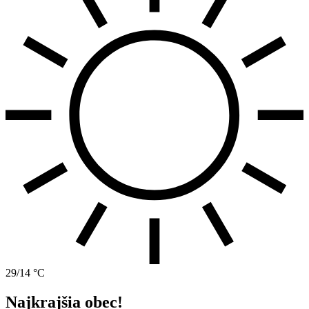
29/14 °C
Najkrajšia obec!