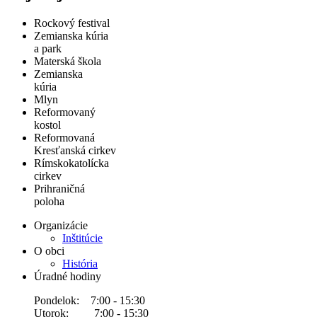
Rockový festival
Zemianska kúria
a park
Materská škola
Zemianska
kúria
Mlyn
Reformovaný
kostol
Reformovaná
Kresťanská cirkev
Rímskokatolícka
cirkev
Prihraničná
poloha
Organizácie
Inštitúcie
O obci
História
Úradné hodiny
Pondelok: 7:00 - 15:30
Utorok: 7:00 - 15:30