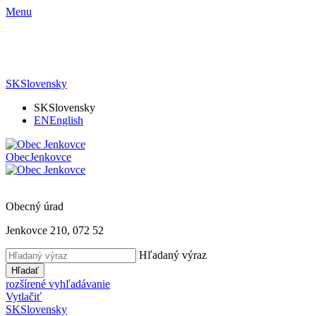
Menu
SK
Slovensky
SK
Slovensky
EN
English
Obec
Jenkovce
Obecný úrad
Jenkovce 210, 072 52
Hľadaný výraz
Hľadať
rozšírené vyhľadávanie
Vytlačiť
SK
Slovensky