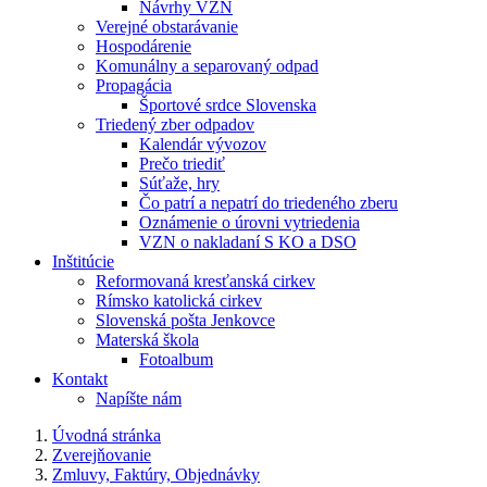
Návrhy VZN
Verejné obstarávanie
Hospodárenie
Komunálny a separovaný odpad
Propagácia
Športové srdce Slovenska
Triedený zber odpadov
Kalendár vývozov
Prečo triediť
Súťaže, hry
Čo patrí a nepatrí do triedeného zberu
Oznámenie o úrovni vytriedenia
VZN o nakladaní S KO a DSO
Inštitúcie
Reformovaná kresťanská cirkev
Rímsko katolická cirkev
Slovenská pošta Jenkovce
Materská škola
Fotoalbum
Kontakt
Napíšte nám
Úvodná stránka
Zverejňovanie
Zmluvy, Faktúry, Objednávky