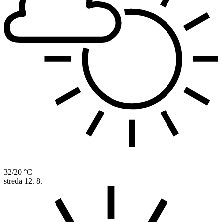
32/20 °C
streda
12. 8.