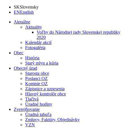
SK
Slovensky
EN
English
Aktuálne
Aktuality
Voľby do Národnej rady Slovenskej republiky
2020
Kalendár akcií
Fotogaléria
Obec
História
Starý mlyn a kúria
Obecný úrad
Starosta obce
Poslanci OZ
Komisie OZ
Zápisnice a uznesenia
Hlavný kontrolór obce
Tlačivá
Úradné hodiny
Zverejňovanie
Úradná tabuľa
Zmluvy, Faktúry, Objednávky
VZN