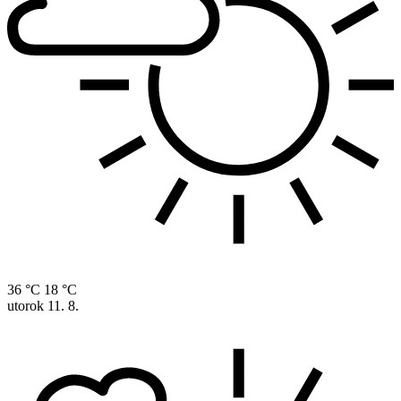
36 °C
18 °C
utorok
11. 8.