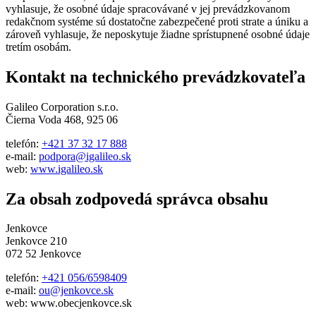
vyhlasuje, že osobné údaje spracovávané v jej prevádzkovanom
redakčnom systéme sú dostatočne zabezpečené proti strate a úniku a
zároveň vyhlasuje, že neposkytuje žiadne sprístupnené osobné údaje
tretím osobám.
Kontakt na technického prevádzkovateľa
Galileo Corporation s.r.o.
Čierna Voda 468, 925 06
telefón:
+421 37 32 17 888
e-mail:
podpora@igalileo.sk
web:
www.igalileo.sk
Za obsah zodpovedá správca obsahu
Jenkovce
Jenkovce 210
072 52 Jenkovce
telefón:
+421 056/6598409
e-mail:
ou@jenkovce.sk
web: www.obecjenkovce.sk