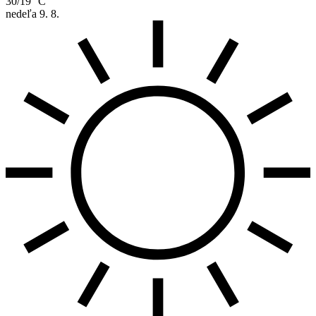
30/19 °C
nedeľa
9. 8.