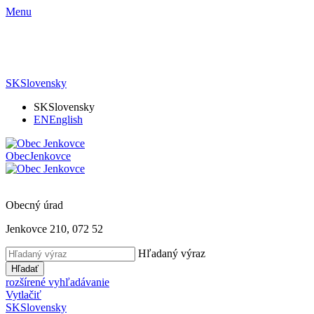
Menu
SK
Slovensky
SK
Slovensky
EN
English
Obec
Jenkovce
Obecný úrad
Jenkovce 210, 072 52
Hľadaný výraz
Hľadať
rozšírené vyhľadávanie
Vytlačiť
SK
Slovensky