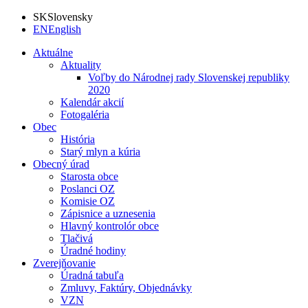
SK
Slovensky
EN
English
Aktuálne
Aktuality
Voľby do Národnej rady Slovenskej republiky
2020
Kalendár akcií
Fotogaléria
Obec
História
Starý mlyn a kúria
Obecný úrad
Starosta obce
Poslanci OZ
Komisie OZ
Zápisnice a uznesenia
Hlavný kontrolór obce
Tlačivá
Úradné hodiny
Zverejňovanie
Úradná tabuľa
Zmluvy, Faktúry, Objednávky
VZN