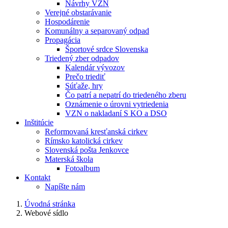
Návrhy VZN
Verejné obstarávanie
Hospodárenie
Komunálny a separovaný odpad
Propagácia
Športové srdce Slovenska
Triedený zber odpadov
Kalendár vývozov
Prečo triediť
Súťaže, hry
Čo patrí a nepatrí do triedeného zberu
Oznámenie o úrovni vytriedenia
VZN o nakladaní S KO a DSO
Inštitúcie
Reformovaná kresťanská cirkev
Rímsko katolická cirkev
Slovenská pošta Jenkovce
Materská škola
Fotoalbum
Kontakt
Napíšte nám
Úvodná stránka
Webové sídlo